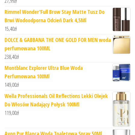
27,99
zł
Rimmel Wonder'Full Brow Stay Matte Tusz Do
Brwi Wodoodporna Odcień Dark 4,5Ml
15,40
zł
DOLCE & GABBANA THE ONE GOLD FOR MEN woda
perfumowana 100ML
238,40
zł
Montblanc Explorer Ultra Blue Woda
Perfumowana 100Ml
149,00
zł
Wella Professionals Oil Reflections Lekki Olejek
Do Włosów Nadający Połysk 100Ml
119,00
zł
Avon Pur Blanca Woda Toaletowa Spray 50Ml