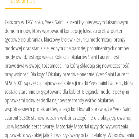
DESCRIPTION
Założony w 1961 roku, Yves Saint Laurent był pierwszym luksusowym
domem mody, który wprowadził koncepcję luksusu prêt-à-porter
(gotowe do ubrania), kluczowy krok w kierunku modernizacji branży
modowej oraz stania się jednym z najbardziej prominentnych domów
mody dwudziestego wieku. Kolekcja okularów Saint Laurent jest
prawdziwa w swojej tożsamości, na którą składają się nowoczesność
oray wolność. Dla kogo? Okulary przeciwsłoneczne Yves Saint Laurent
SL506 001 są częścią najnowszej kolekcji marki Yves Saint Laurent, która
została starannie przygotowana dla kobiet. Elegancki model z pełnymi
oprawkami odzwierciedla najnowsze trendy wśród okularów
współczesnych projektantów, a jego koci kształt sprawia, że Yves Saint
Laurent SL506 stanowi idealny wybór szczególnie dla okrągłej, owalnej
lub w kształcie serca twarzy. Materiały Materiał użyty do wytworzenia
oprawek to wysokiej jakości wstrzykiwany octan celulozy. W porównaniu