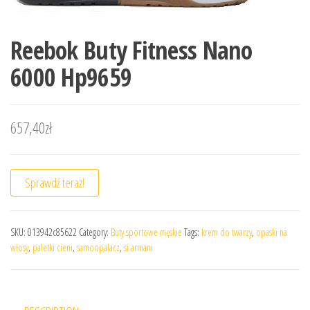
Reebok Buty Fitness Nano
6000 Hp9659
657,40
zł
Sprawdź teraz!
SKU:
013942c85622
Category:
Buty sportowe męskie
Tags:
krem do twarzy
,
opaski na
włosy
,
paletki cieni
,
samoopalacz
,
si armani