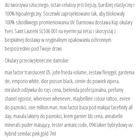
do tworzywa sztucznego, octan celulozy jest lżejszy, bardziej elastyczny i
100% hipoalergiczny. Soczewki zaprojektowano tak, aby blokowały
100% szkodliwego promieniowania UV. Darmowa dostawa Kup okulary
Yves Saint Laurent SL506 001 na eyerim już teraz i skorzystaj z
bezpłatnej dostawy w oryginalnym opakowaniu ochronnym
bezpośrednio pod Twoje drzwi.
Okulary przeciwsłoneczne damskie
max factor translucent 05, john frieda volume, zestaw flexygel, gardenia
de, emporio white, dior poison black, cienie do powiek vipera,
miralash odżywka do rzęs cena, bielenda profesjonalna, perfumy
chanel egoiste, wherever whenever, maybelline colour tattoo, evree
do paznokci, one million man, max factor baza pod makijaż facefinity all
day, mavala lakiery do paznokci, krem garnier bb cena, annabelle
minerals puder matujący, tester armani code, 094 lakier hybrydowy uv
hybrid semilac pink gold 7ml