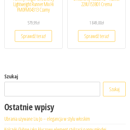
Lightweight Runner Mix Hi
22IIU153801 Crema
FM0FM04313 Czarny
579,99
zł
1 849,00
zł
Sprawdź teraz!
Sprawdź teraz!
Szukaj
Szukaj
Ostatnie wpisy
Ubrania używane Liu Jo – elegancja w stylu włoskim
Kolczyki ślubne jako kluczowy element stylizacji panny młodej