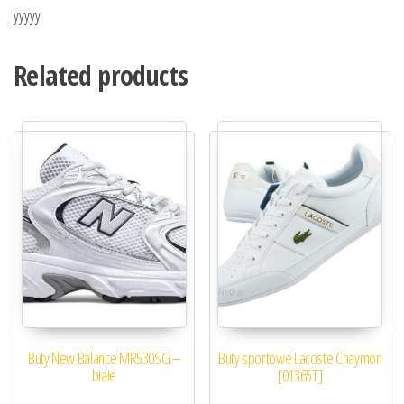
yyyyy
Related products
Buty New Balance MR530SG –
Buty sportowe Lacoste Chaymon
białe
[01365T]