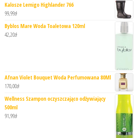
Kalosze Lemigo Highlander 766
99,99
zł
Byblos Mare Woda Toaletowa 120ml
42,20
zł
Afnan Violet Bouquet Woda Perfumowana 80Ml
170,00
zł
Wellness Szampon oczyszczająco odżywiający
500ml
91,99
zł