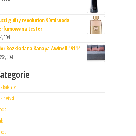
ucci guilty revolution 90ml woda
erfumowana tester
4,00
zł
lior Rozkładana Kanapa Awinell 19114
998,00
zł
ategorie
z kategorii
smetyki
oda
ub
oda