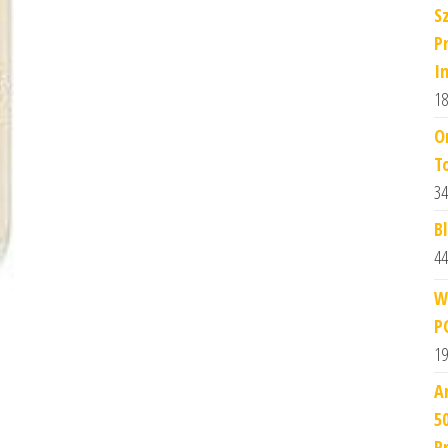
S
P
I
18
O
T
34
Bl
44
W
P
19
A
5
P