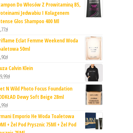
zampon Do Włosów Z Prowitaminą B5,
roteinami Jedwabiu I Kolagenem
ntense Glos Shampoo 400 Ml
,77
zł
riflame Eclat Femme Weekend Woda
oaletowa 50ml
,90
zł
uza Calvin Klein
9,99
zł
et N Wild Photo Focus Foundation
ODKŁAD Dewy Soft Beige 28ml
,99
zł
rmani Emporio He Woda Toaletowa
0Ml + Żel Pod Prysznic 75Ml + Żel Pod
rysznic 75Ml