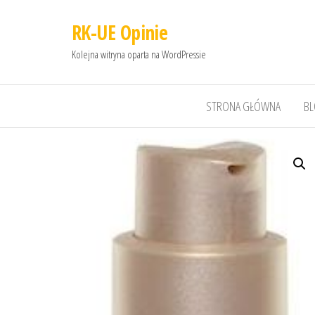
RK-UE Opinie
Kolejna witryna oparta na WordPressie
STRONA GŁÓWNA
B