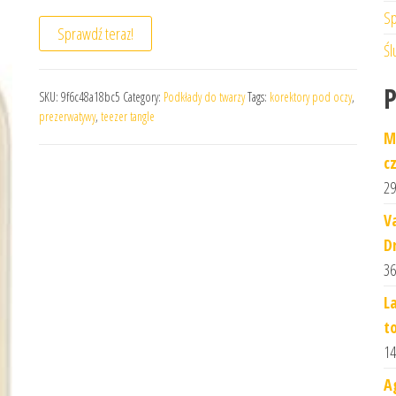
Sp
Sprawdź teraz!
Śl
SKU:
9f6c48a18bc5
Category:
Podkłady do twarzy
Tags:
korektory pod oczy
,
prezerwatywy
,
teezer tangle
M
c
29
V
D
36
L
t
14
A