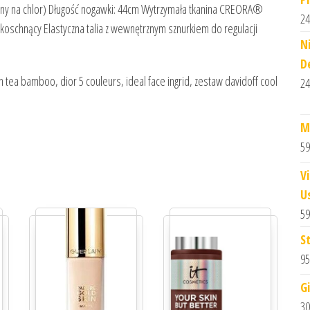
rny na chlor) Długość nogawki: 44cm Wytrzymała tkanina CREORA®
24
koschnący Elastyczna talia z wewnętrznym sznurkiem do regulacji
N
D
 tea bamboo, dior 5 couleurs, ideal face ingrid, zestaw davidoff cool
24
M
59
V
U
59
S
95
G
30