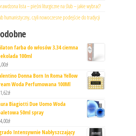
rawdzona lista – pieśni liturgiczne na ślub – jakie wybrać?
ub humanistyczny, czyli nowoczesne podejście do tradycji
Podobne
ilaton farba do włosów 3.34 ciemna
zekolada 100ml
,00
zł
alentino Donna Born In Roma Yellow
ream Woda Perfumowana 100Ml
1,62
zł
aura Biagiotti Due Uomo Woda
oaletowa 50ml spray
4,00
zł
grado Intensywnie Nabłyszczający