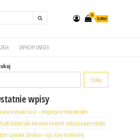
0
0,00zł
SZKŁA
ZAPACHY UNISEX
zukaj
Szukaj
statnie wpisy
rania używane Liu Jo – elegancja w stylu włoskim
lczyki ślubne jako kluczowy element stylizacji panny młodej
zież używana Oleśnica – styl, który ma historię