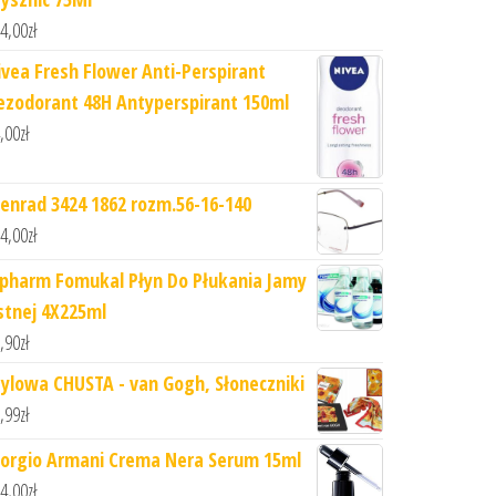
4,00
zł
ivea Fresh Flower Anti-Perspirant
ezodorant 48H Antyperspirant 150ml
,00
zł
enrad 3424 1862 rozm.56-16-140
4,00
zł
ipharm Fomukal Płyn Do Płukania Jamy
stnej 4X225ml
,90
zł
tylowa CHUSTA - van Gogh, Słoneczniki
,99
zł
iorgio Armani Crema Nera Serum 15ml
4,00
zł