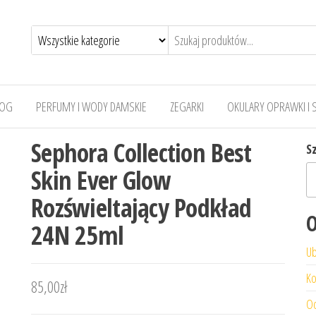
LOG
PERFUMY I WODY DAMSKIE
ZEGARKI
OKULARY OPRAWKI I 
Sephora Collection Best
S
Skin Ever Glow
Rozświeltający Podkład
O
24N 25ml
Ub
Ko
85,00
zł
Od