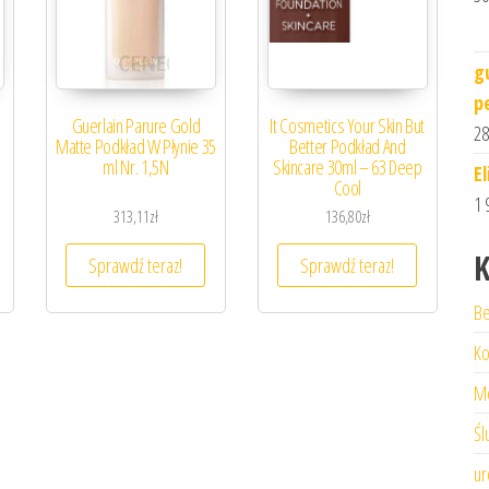
g
p
Guerlain Parure Gold
It Cosmetics Your Skin But
28
Matte Podkład W Płynie 35
Better Podkład And
ml Nr. 1,5N
Skincare 30ml – 63 Deep
E
Cool
1 
313,11
zł
136,80
zł
K
Sprawdź teraz!
Sprawdź teraz!
Be
Ko
M
Śl
ur