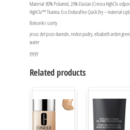
Materiał: 80% Poliamid, 20% Elastan (Creora HighClo odpo
HighClo™ Tkanina: Eco EnduraFlex Quick Dry – materiał szyb
Bokserki i szorty
jesus del pozo duende, revlon pudry, elizabeth arden green
water
yyyyy
Related products